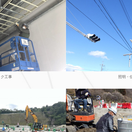
ック工事
照明・